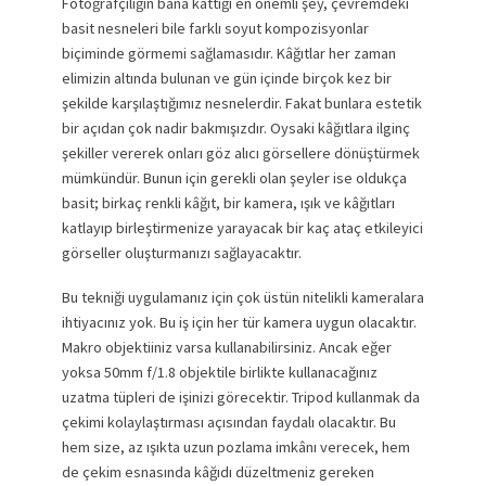
Fotoğrafçılığın bana kattığı en önemli şey, çevremdeki
basit nesneleri bile farklı soyut kompozisyonlar
biçiminde görmemi sağlamasıdır. Kâğıtlar her zaman
elimizin altında bulunan ve gün içinde birçok kez bir
şekilde karşılaştığımız nesnelerdir. Fakat bunlara estetik
bir açıdan çok nadir bakmışızdır. Oysaki kâğıtlara ilginç
şekiller vererek onları göz alıcı görsellere dönüştürmek
mümkündür. Bunun için gerekli olan şeyler ise oldukça
basit; birkaç renkli kâğıt, bir kamera, ışık ve kâğıtları
katlayıp birleştirmenize yarayacak bir kaç ataç etkileyici
görseller oluşturmanızı sağlayacaktır.
Bu tekniği uygulamanız için çok üstün nitelikli kameralara
ihtiyacınız yok. Bu iş için her tür kamera uygun olacaktır.
Makro objektiiniz varsa kullanabilirsiniz. Ancak eğer
yoksa 50mm f/1.8 objektile birlikte kullanacağınız
uzatma tüpleri de işinizi görecektir. Tripod kullanmak da
çekimi kolaylaştırması açısından faydalı olacaktır. Bu
hem size, az ışıkta uzun pozlama imkânı verecek, hem
de çekim esnasında kâğıdı düzeltmeniz gereken