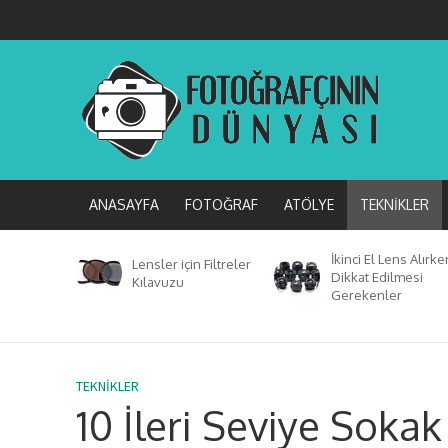
ANASAYFA
FOTOĞRAF
ATÖLYE
TEKNIKLER
İkinci El Lens Alırke
Lensler için Filtreler
Dikkat Edilmesi
Kılavuzu
Gerekenler
TEKNIKLER
10 İleri Seviye Sokak