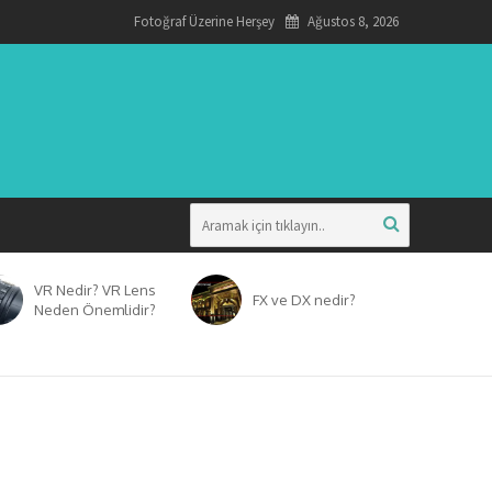
Fotoğraf Üzerine Herşey
Ağustos 8, 2026
VR Nedir? VR Lens
FX ve DX nedir?
Neden Önemlidir?