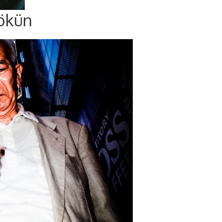
çökün