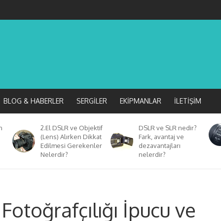
BLOG & HABERLER
SERGILER
EKIPMANLAR
İLETIŞIM
n
2.El DSLR ve Objektif
DSLR ve SLR nedir?
(Lens) Alırken Dikkat
Fark, avantaj ve
Edilmesi Gerekenler
dezavantajları
Nelerdir?
nelerdir?
 Fotoğrafçılığı İpucu ve