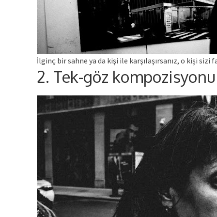
İlginç bir sahne ya da kişi ile karşılaşırsanız, o kişi s
2. Tek-göz kompozisyonu