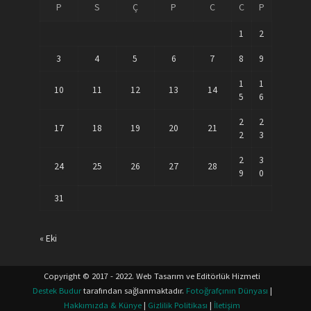
P
S
Ç
P
C
C
P
1
2
3
4
5
6
7
8
9
1
1
10
11
12
13
14
5
6
2
2
17
18
19
20
21
2
3
2
3
24
25
26
27
28
9
0
31
« Eki
Copyright © 2017 - 2022. Web Tasarım ve Editörlük Hizmeti
Destek Budur
tarafından sağlanmaktadır.
Fotoğrafçının Dünyası
|
Hakkımızda & Künye
|
Gizlilik Politikası
|
İletişim