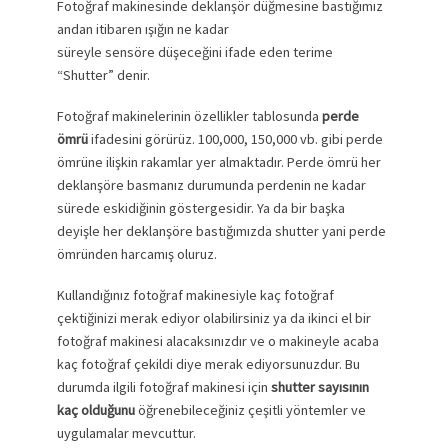
Fotoğraf makinesinde deklanşör düğmesine bastığımız
andan itibaren ışığın ne kadar
süreyle sensöre düşeceğini ifade eden terime
“Shutter” denir.
Fotoğraf makinelerinin özellikler tablosunda
perde
ömrü
ifadesini görürüz. 100,000, 150,000 vb. gibi perde
ömrüne ilişkin rakamlar yer almaktadır. Perde ömrü her
deklanşöre basmanız durumunda perdenin ne kadar
sürede eskidiğinin göstergesidir. Ya da bir başka
deyişle her deklanşöre bastığımızda shutter yani perde
ömründen harcamış oluruz.
Kullandığınız fotoğraf makinesiyle kaç fotoğraf
çektiğinizi merak ediyor olabilirsiniz ya da ikinci el bir
fotoğraf makinesi alacaksınızdır ve o makineyle acaba
kaç fotoğraf çekildi diye merak ediyorsunuzdur. Bu
durumda ilgili fotoğraf makinesi için
shutter sayısının
kaç olduğunu
öğrenebileceğiniz çeşitli yöntemler ve
uygulamalar mevcuttur.