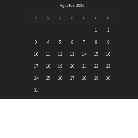
Ağustos 2026
P
S
Ç
P
C
C
P
1
2
3
4
5
6
7
8
9
10
11
12
13
14
15
16
17
18
19
20
21
22
23
24
25
26
27
28
29
30
31
« Eki
Phottix
 Künye
|
Gizlilik Politikası
|
İletişim