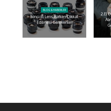
BLOG & HABERLER
2.El 
İkinci El Lens Alırken Dikkat
Alı
Edilmesi Gerekenler
G