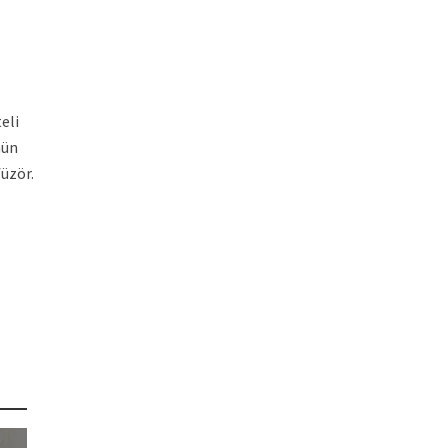
eli
nün
füzör.