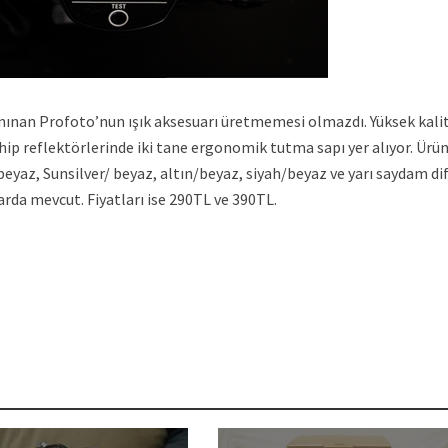
anınan Profoto’nun ışık aksesuarı üretmemesi olmazdı. Yüksek kalit
ip reflektörlerinde iki tane ergonomik tutma sapı yer alıyor. Ürü
beyaz, Sunsilver/ beyaz, altın/beyaz, siyah/beyaz ve yarı saydam di
da mevcut. Fiyatları ise 290TL ve 390TL.