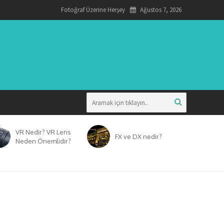
Fotoğraf Üzerine Herşey
Ağustos 7, 2026
VR Nedir? VR Lens
FX ve DX nedir?
Neden Önemlidir?