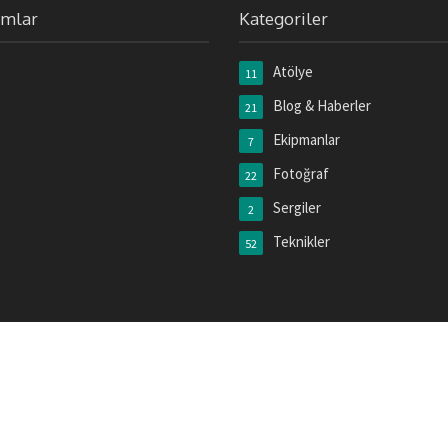
umlar
Kategoriler
Atölye
11
Blog & Haberler
21
Ekipmanlar
7
Fotoğraf
22
Sergiler
2
Teknikler
52
stek Budur
tarafından sağlanmaktadır.
Fotoğrafçının Dünyası
|
Hakkımızda &