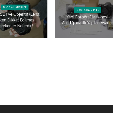
BLOG & HABERLER
BLOG & HABERLER
DSLR ve Objektif (Lens)
Yeni Fotoğraf Makinesi
rken Dikkat Edilmesi
Alındığında ilk Yapılan Ayarlar
erekenler Nelerdir?