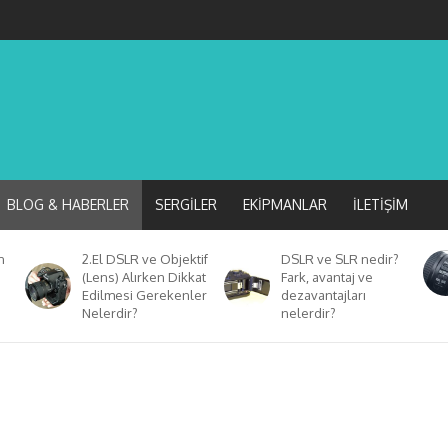
BLOG & HABERLER
SERGILER
EKIPMANLAR
İLETIŞIM
n
2.El DSLR ve Objektif
DSLR ve SLR nedir?
(Lens) Alırken Dikkat
Fark, avantaj ve
Edilmesi Gerekenler
dezavantajları
Nelerdir?
nelerdir?