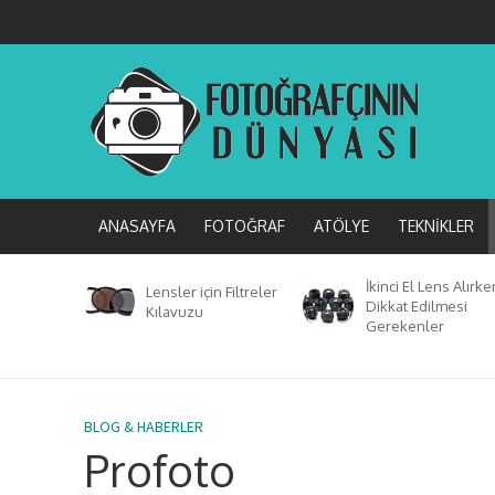
ANASAYFA
FOTOĞRAF
ATÖLYE
TEKNIKLER
İkinci El Lens Alırke
Lensler için Filtreler
Dikkat Edilmesi
Kılavuzu
Gerekenler
BLOG & HABERLER
Profoto