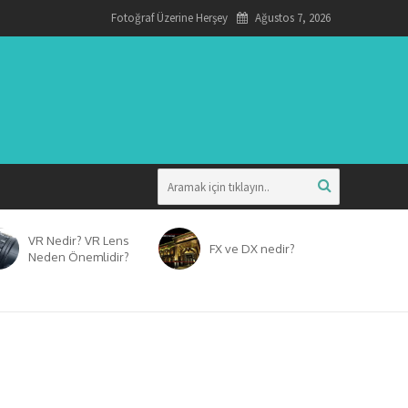
Fotoğraf Üzerine Herşey
Ağustos 7, 2026
VR Nedir? VR Lens
FX ve DX nedir?
Neden Önemlidir?