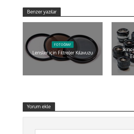
Benzer yazılar
FOTOĞRAF
İkinc
Lensler için Filtreler Kılavuzu
E
Yorum ekle