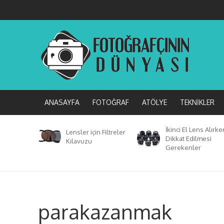
ANASAYFA
FOTOĞRAF
ATÖLYE
TEKNIKLER
İkinci El Lens Alırke
Lensler için Filtreler
Dikkat Edilmesi
Kılavuzu
Gerekenler
parakazanmak