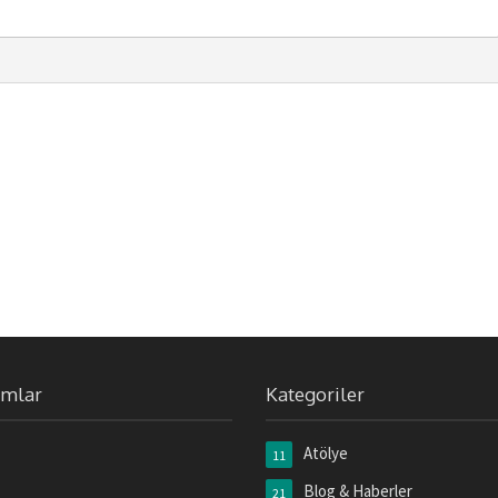
umlar
Kategoriler
Atölye
11
Blog & Haberler
21