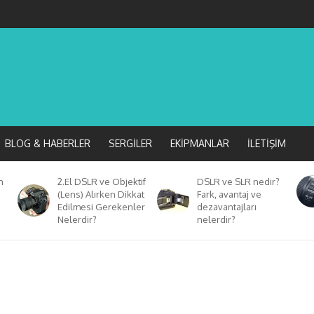
BLOG & HABERLER
SERGILER
EKIPMANLAR
İLETIŞIM
n
2.El DSLR ve Objektif
DSLR ve SLR nedir?
(Lens) Alırken Dikkat
Fark, avantaj ve
Edilmesi Gerekenler
dezavantajları
Nelerdir?
nelerdir?