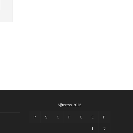
Ağustos 2026
P
S
Ç
P
C
C
P
1
2