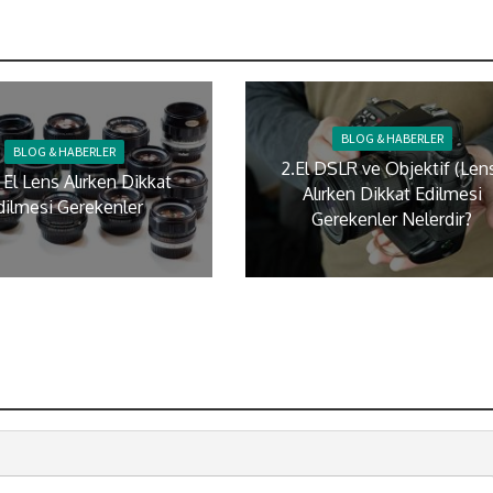
BLOG & HABERLER
BLOG & HABERLER
2.El DSLR ve Objektif (Len
i El Lens Alırken Dikkat
Alırken Dikkat Edilmesi
dilmesi Gerekenler
Gerekenler Nelerdir?