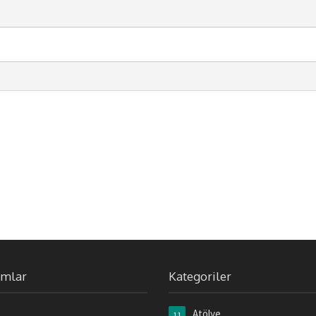
umlar
Kategoriler
Atölye
11