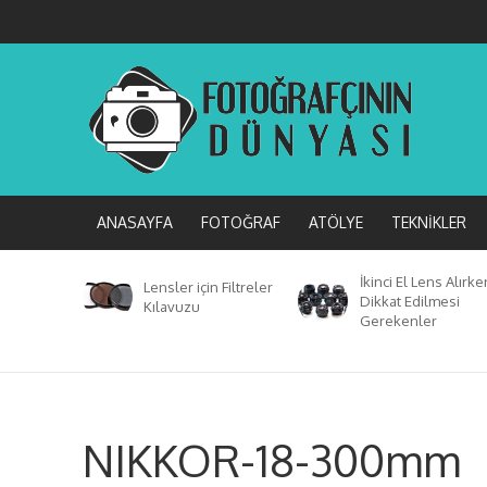
ANASAYFA
FOTOĞRAF
ATÖLYE
TEKNIKLER
İkinci El Lens Alırke
Lensler için Filtreler
Dikkat Edilmesi
Kılavuzu
Gerekenler
NIKKOR-18-300mm