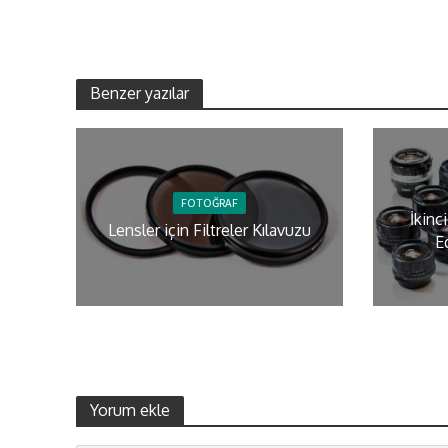
Benzer yazılar
FOTOĞRAF
İkinc
Lensler için Filtreler Kılavuzu
E
Yorum ekle