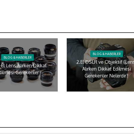
BLOG & HABERLER
BLOG & HABERLER
2.El DSLR ve Objektif (Len
i El Lens Alırken Dikkat
Alırken Dikkat Edilmesi
dilmesi Gerekenler
Gerekenler Nelerdir?