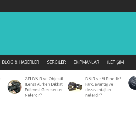
BLOG & HABERLER
SERGILER
EKIPMANLAR
İLETIŞIM
n
2.El DSLR ve Objektif
DSLR ve SLR nedir?
(Lens) Alırken Dikkat
Fark, avantaj ve
Edilmesi Gerekenler
dezavantajları
Nelerdir?
nelerdir?