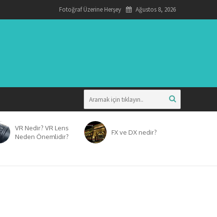
Fotoğraf Üzerine Herşey
Ağustos 8, 2026
VR Nedir? VR Lens
FX ve DX nedir?
Neden Önemlidir?