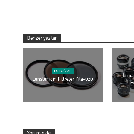
Benzer yazılar
FOTOĞRAF
İkinc
Lensler için Filtreler Kılavuzu
E
Yorum ekle