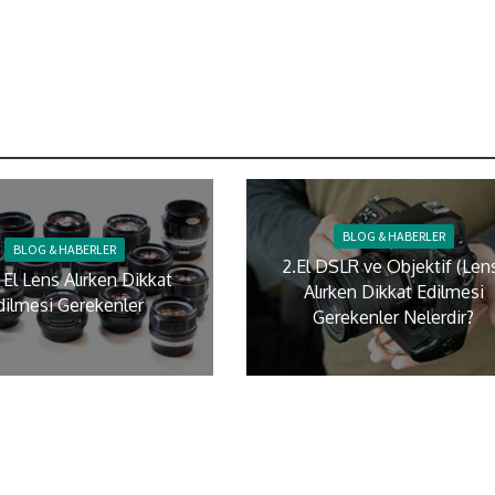
BLOG & HABERLER
BLOG & HABERLER
2.El DSLR ve Objektif (Len
i El Lens Alırken Dikkat
Alırken Dikkat Edilmesi
dilmesi Gerekenler
Gerekenler Nelerdir?