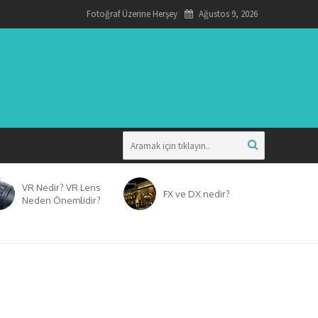
Fotoğraf Üzerine Herşey
Ağustos 9, 2026
VR Nedir? VR Lens
FX ve DX nedir?
Neden Önemlidir?