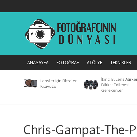
ANASAYFA
FOTOĞRAF
ATÖLYE
TEKNIKLER
İkinci El Lens Alırke
Lensler için Filtreler
Dikkat Edilmesi
Kılavuzu
Gerekenler
Chris-Gampat-The-Ph