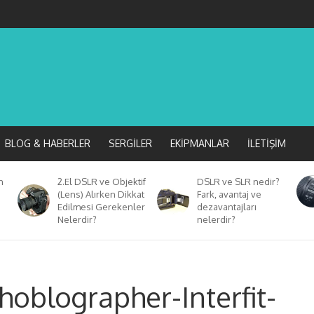
BLOG & HABERLER
SERGILER
EKIPMANLAR
İLETIŞIM
n
2.El DSLR ve Objektif
DSLR ve SLR nedir?
(Lens) Alırken Dikkat
Fark, avantaj ve
Edilmesi Gerekenler
dezavantajları
Nelerdir?
nelerdir?
oblographer-Interfit-