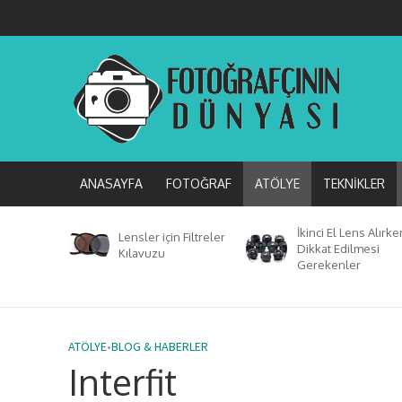
ANASAYFA
FOTOĞRAF
ATÖLYE
TEKNIKLER
İkinci El Lens Alırke
Lensler için Filtreler
Dikkat Edilmesi
Kılavuzu
Gerekenler
ATÖLYE
•
BLOG & HABERLER
Interfit