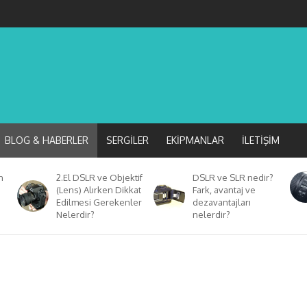
BLOG & HABERLER
SERGILER
EKIPMANLAR
İLETIŞIM
n
2.El DSLR ve Objektif
DSLR ve SLR nedir?
(Lens) Alırken Dikkat
Fark, avantaj ve
Edilmesi Gerekenler
dezavantajları
Nelerdir?
nelerdir?