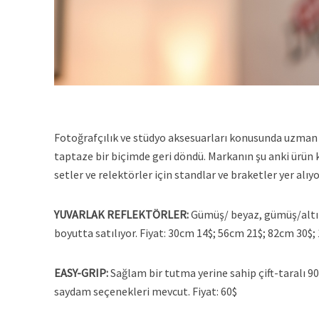
Fotoğrafçılık ve stüdyo aksesuarları konusunda uzman 
taptaze bir biçimde geri döndü. Markanın şu anki ürün k
setler ve relektörler için standlar ve braketler yer alıyo
YUVARLAK REFLEKTÖRLER:
Gümüş/ beyaz, gümüş/altın 
boyutta satılıyor. Fiyat: 30cm 14$; 56cm 21$; 82cm 30$
EASY-GRIP:
Sağlam bir tutma yerine sahip çift-taralı 9
saydam seçenekleri mevcut. Fiyat: 60$