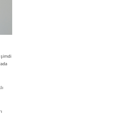
 şimdi
rada
lı
ı