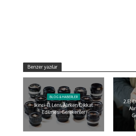
Benzer yazılar
BLOG & HABERLER
2.El 
İkinci El Lens Alırken Dikkat
Alı
Edilmesi Gerekenler
G