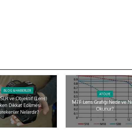
BLOG & HABERLER
ATÖLYE
DSLR ve Objektif (Lens)
MTF Lens Grafiği Nedir ve Na
rken Dikkat Edilmesi
Okunur?
erekenler Nelerdir?