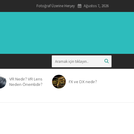
Fotoğraf Üzerine Herşey
Ağustos 7, 2026
VR Nedir? VR Lens
FX ve DX nedir?
Neden Önemlidir?