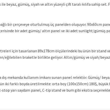
le beyaz, gümüş, siyah ve altın yüzeyli çift taralı kılıfa sahip set. F
bağlı bir çerçeveye oturtulmuş üç panelden oluşuyor. 90x60cm pane
 içerisinde bir adet gümüş/ altın panel ve iki adet sunlight/gümüş p
eleri için tasarlanan 89x178cm ölçülerindeki bu ürün bir stand v
en/eğilebilen braketle birlikte geliyor. Altın/gümüş ve siyah/beyaz
 da dış mekanda kullanım imkanı sunan panel relektör. Gümüş/ beya
ün iki farklı boyda üretilmekte: orta boy (100x150cm) 180$, büyük 
2-stop yarı saydam panel, C-tip stand ve bum gibi ekstra seçenekle