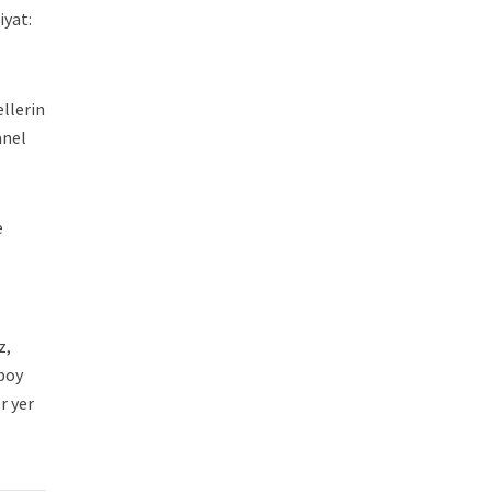
iyat:
llerin
anel
e
z,
boy
r yer