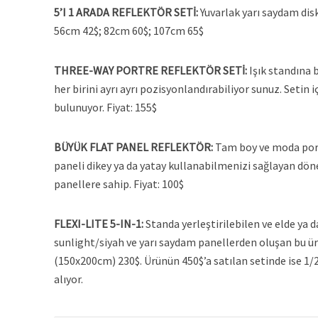
5’I 1 ARADA REFLEKTÖR SETİ:
Yuvarlak yarı saydam disk i
56cm 42$; 82cm 60$; 107cm 65$
THREE-WAY PORTRE REFLEKTÖR SETİ:
Işık standına 
her birini ayrı ayrı pozisyonlandırabiliyor sunuz. Setin
bulunuyor. Fiyat: 155$
BÜYÜK FLAT PANEL REFLEKTÖR:
Tam boy ve moda portr
paneli dikey ya da yatay kullanabilmenizi sağlayan dön
panellere sahip. Fiyat: 100$
FLEXI-LITE 5-IN-1:
Standa yerleştirilebilen ve elde ya
sunlight/siyah ve yarı saydam panellerden oluşan bu ür
(150x200cm) 230$. Ürünün 450$’a satılan setinde ise 1/
alıyor.