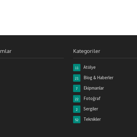
umlar
Kategoriler
Atölye
11
Blog & Haberler
21
Ekipmanlar
7
Fotoğraf
22
Sergiler
2
Teknikler
52