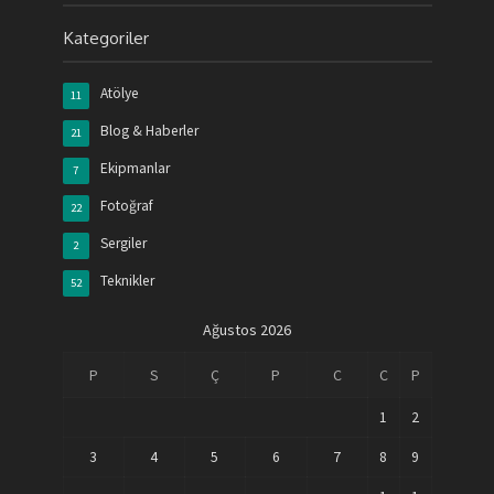
Kategoriler
Atölye
11
Blog & Haberler
21
Ekipmanlar
7
Fotoğraf
22
Sergiler
2
Teknikler
52
Ağustos 2026
P
S
Ç
P
C
C
P
1
2
3
4
5
6
7
8
9