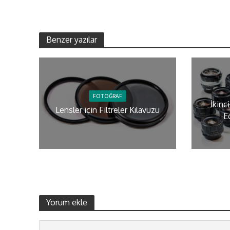
Benzer yazılar
FOTOĞRAF
İkinc
Lensler için Filtreler Kılavuzu
E
Yorum ekle