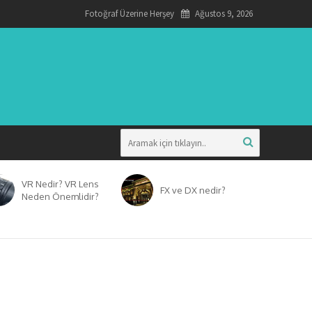
Fotoğraf Üzerine Herşey
Ağustos 9, 2026
VR Nedir? VR Lens
FX ve DX nedir?
Neden Önemlidir?