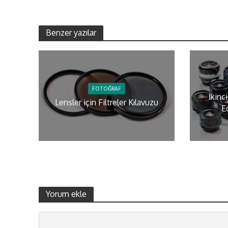
Benzer yazılar
FOTOĞRAF
İkinc
Lensler için Filtreler Kılavuzu
E
Yorum ekle