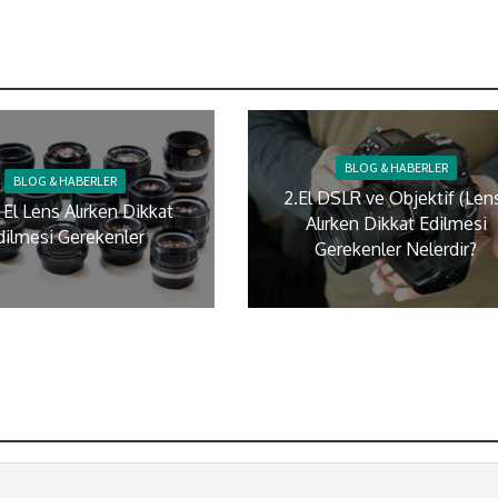
BLOG & HABERLER
BLOG & HABERLER
2.El DSLR ve Objektif (Len
i El Lens Alırken Dikkat
Alırken Dikkat Edilmesi
dilmesi Gerekenler
Gerekenler Nelerdir?