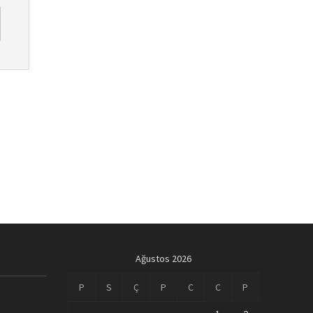
Ağustos 2026
P
S
Ç
P
C
C
P