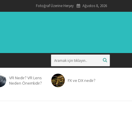
Fotoğraf Üzerine Herşey
Ağustos 8, 2026
VR Nedir? VR Lens
FX ve DX nedir?
Neden Önemlidir?