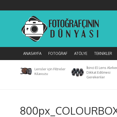
ANASAYFA
FOTOĞRAF
ATÖLYE
TEKNIKLER
İkinci El Lens Alırke
Lensler için Filtreler
Dikkat Edilmesi
Kılavuzu
Gerekenler
800px_COLOURBOX