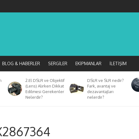
BLOG & HABERLER
SERGILER
EKIPMANLAR
İLETIŞIM
n
2.El DSLR ve Objektif
DSLR ve SLR nedir?
(Lens) Alırken Dikkat
Fark, avantaj ve
Edilmesi Gerekenler
dezavantajları
Nelerdir?
nelerdir?
2867364